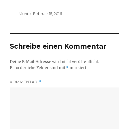
Ostsee 2018
Toskana 2017
Griechenland Peloponnes 2017
Nord Italien 2016
Griechenland Peloponnes 2016
Türkei 2015
Ostsee 2014
Provence und Wallis 2014
Süd-Frankreich 2013
Marokko zweiter Versuch
Sardinien 2012
Korsika 2011
Marokko erster Versuch
Island 2010
Polen 2009
Albanien 2008