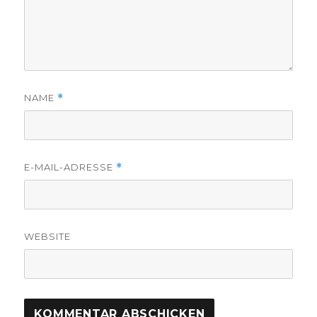
Portugal 2007
Frankreich Spanien 2006
Gästebuch
Impressum
NEUESTE KOMMENTARE
Moni
bei
Frankreich – Tal der Loire 2026
Carsten Brinkmann
bei
Frankreich – Tal
der Loire 2026
Moni
bei
Balkan Ost 2025
Jule
bei
Balkan Ost 2025
Welzel, Monika und Ralph-Rainer
bei
Toskana und Rom 2021