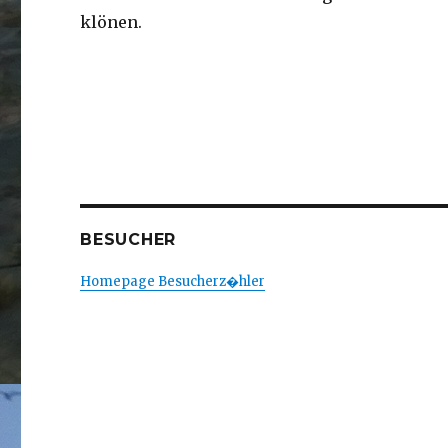
klönen.
BESUCHER
Homepage Besucherz�hler